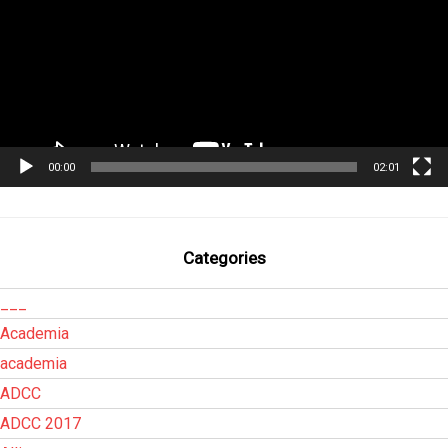
00:00
02:01
Categories
___
Academia
academia
ADCC
ADCC 2017