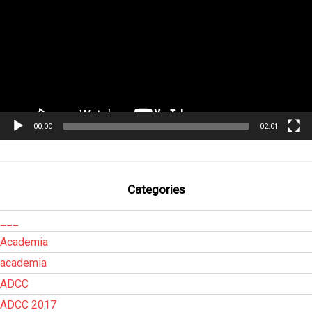
00:00
02:01
Categories
___
Academia
academia
ADCC
ADCC 2017