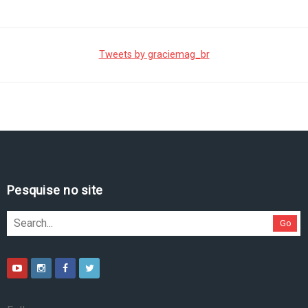
Tweets by graciemag_br
Pesquise no site
Go