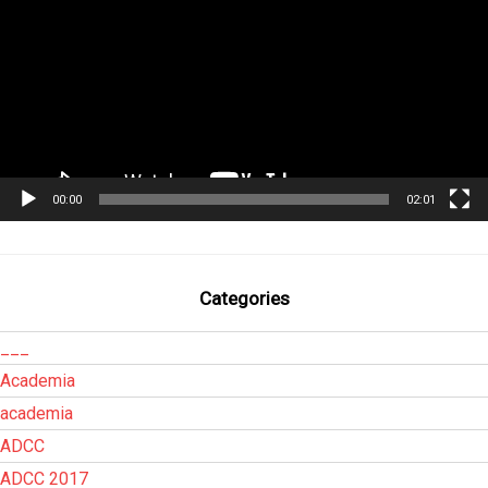
00:00
02:01
Categories
___
Academia
academia
ADCC
ADCC 2017