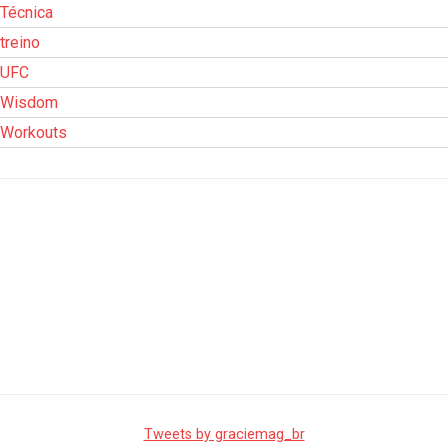
Técnica
treino
UFC
Wisdom
Workouts
Tweets by graciemag_br