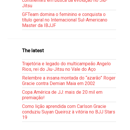
continentes em busca da evolução no Jiu-
Jitsu
GFTeam domina o feminino e conquista o
título geral no Internacional Sul-Americano
Master da IBJJF
The latest
Trajetória e legado do multicampeão Angelo
Rios, rei do Jiu-Jitsu no Vale do Aço
Relembre a insana montada do “azarão” Roger
Gracie contra Demian Maia em 2002
Copa América de JJ: mais de 20 mil em
premiação!
Como lição aprendida com Carlson Gracie
conduziu Suyan Queiroz à vitória no BJJ Stars
19