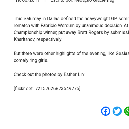
19/06/2011 | Escrito por: Redação Graciemag
This Saturday in Dallas defined the heavyweight GP semifi
rematch with Fabrício Werdum by unanimous decision. At t
Championship winner, put away Brett Rogers by submissio
Kharitanov, respectively.
But there were other highlights of the evening, like Gesi
comely ring girls.
Check out the photos by Esther Lin:
[flickr set=72157626873549775]
Fac
T