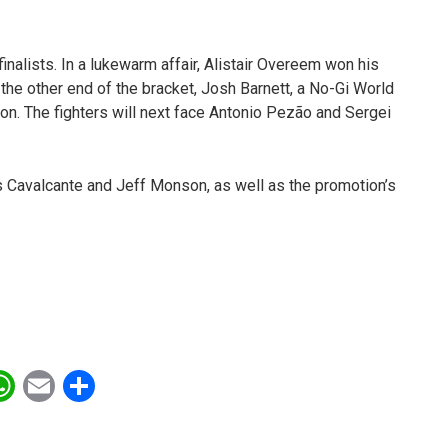
nalists. In a lukewarm affair, Alistair Overeem won his
he other end of the bracket, Josh Barnett, a No-Gi World
n. The fighters will next face Antonio Pezão and Sergei
as Cavalcante and Jeff Monson, as well as the promotion’s
ebook
witter
WhatsApp
Email
Share