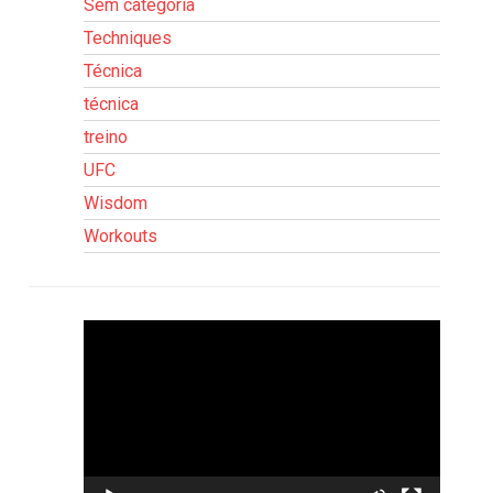
Sem categoria
Techniques
Técnica
técnica
treino
UFC
Wisdom
Workouts
Tocador
de
vídeo