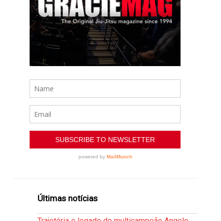
Últimas notícias
Trajetória e legado do multicampeão Angelo