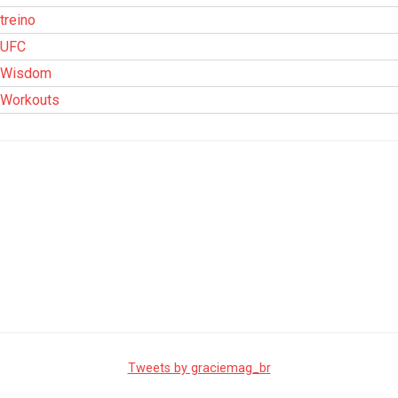
treino
UFC
Wisdom
Workouts
Tweets by graciemag_br