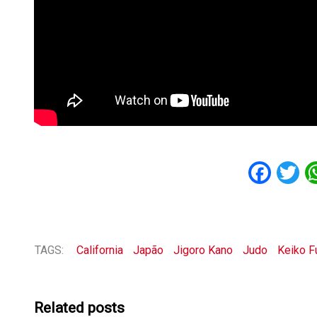
Fac
T
TAGS:
California
Japão
Jigoro Kano
Judo
Keiko F
Related posts