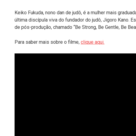
Keiko Fukuda, nono dan de judô, é a mulher mais graduada
última discípula viva do fundador do judô, Jigoro Kano. E
de pós-produção, chamado “Be Strong, Be Gentle, Be Beauti
Para saber mais sobre o filme,
clique aqui.