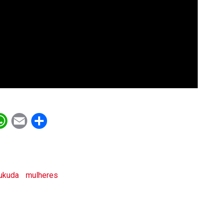
ebook
witter
WhatsApp
Email
Share
ukuda
mulheres