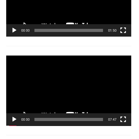
00:00
01:50
Tocador
de
vídeo
00:00
07:47