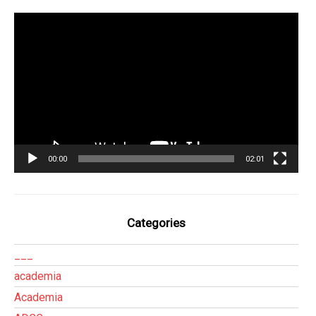
Tocador
de
vídeo
00:00
02:01
Categories
___
academia
Academia