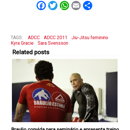
Facebook
Twitter
WhatsApp
Email
Share
TAGS:
ADCC
ADCC 2011
Jiu-Jitsu feminino
Kyra Gracie
Sara Svensson
Related posts
Braulio convida para seminário e apresenta treino