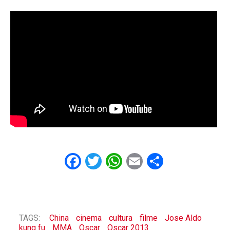
Facebook
Twitter
WhatsApp
Email
Share
TAGS:
China
cinema
cultura
filme
Jose Aldo
kung fu
MMA
Oscar
Oscar 2013