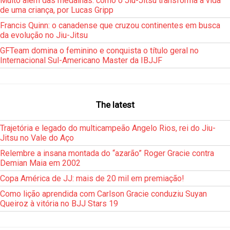
Muito além das medalhas: como o Jiu-Jitsu transforma a vida
de uma criança, por Lucas Gripp
Francis Quinn: o canadense que cruzou continentes em busca
da evolução no Jiu-Jitsu
GFTeam domina o feminino e conquista o título geral no
Internacional Sul-Americano Master da IBJJF
The latest
Trajetória e legado do multicampeão Angelo Rios, rei do Jiu-
Jitsu no Vale do Aço
Relembre a insana montada do “azarão” Roger Gracie contra
Demian Maia em 2002
Copa América de JJ: mais de 20 mil em premiação!
Como lição aprendida com Carlson Gracie conduziu Suyan
Queiroz à vitória no BJJ Stars 19