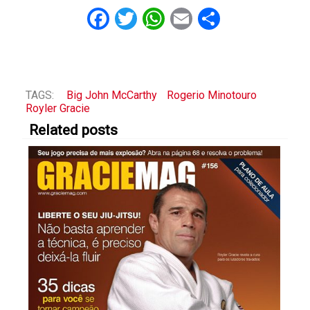
Facebook
Twitter
WhatsApp
Email
Share
TAGS:
Big John McCarthy
Rogerio Minotouro
Royler Gracie
Related posts