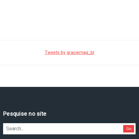
Tweets by graciemag_br
Pesquise no site
Go