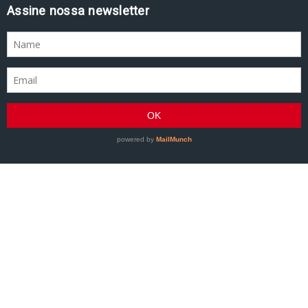
Assine nossa newsletter
GRACIEMAG - Uma revista a serviço do Jiu-Jitsu
©2007–Presente GRACIEMAG. Todos os direitos
reservados.