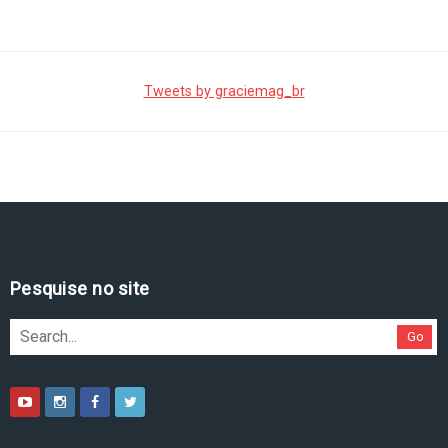
Tweets by graciemag_br
Pesquise no site
Go