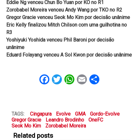
Eddie Ng venceu Chun Bo Yuan por KO no R1
Zorobabel Moreira venceu Andy Wang por TKO no R2
Gregor Gracie venceu Seok Mo Kim por decisão unânime
Eric Kelly finalizou Mitch Chilson com uma guilhotina no
R3
Yoshiyuki Yoshida venceu Phil Baroni por decisão
unânime
Eduard Folayang venceu A Sol Kwon por decisão unânime
Facebook
Twitter
WhatsApp
Email
Share
TAGS:
Cingapura
Evolve
GMA
Gordo-Evolve
Gregor Gracie
Leandro Brodinho
OneFC
Seok Mo Kim
Zorobabel Moreira
Related posts