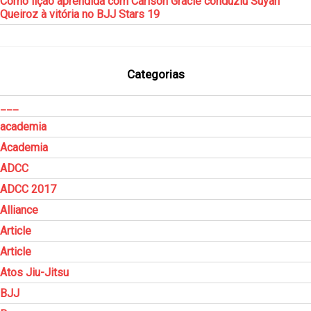
Como lição aprendida com Carlson Gracie conduziu Suyan
Queiroz à vitória no BJJ Stars 19
Categorias
___
academia
Academia
ADCC
ADCC 2017
Alliance
Article
Article
Atos Jiu-Jitsu
BJJ