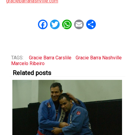
graciebarranashville.com
Facebook
Twitter
WhatsApp
Email
Share
TAGS:
Gracie Barra Carslile
Gracie Barra Nashville
Marcelo Ribeiro
Related posts