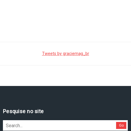
Tweets by graciemag_br
Pesquise no site
Go