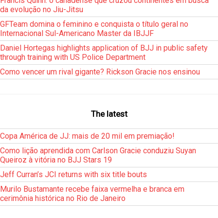
Francis Quinn: o canadense que cruzou continentes em busca
da evolução no Jiu-Jitsu
GFTeam domina o feminino e conquista o título geral no
Internacional Sul-Americano Master da IBJJF
Daniel Hortegas highlights application of BJJ in public safety
through training with US Police Department
Como vencer um rival gigante? Rickson Gracie nos ensinou
The latest
Copa América de JJ: mais de 20 mil em premiação!
Como lição aprendida com Carlson Gracie conduziu Suyan
Queiroz à vitória no BJJ Stars 19
Jeff Curran’s JCI returns with six title bouts
Murilo Bustamante recebe faixa vermelha e branca em
cerimônia histórica no Rio de Janeiro