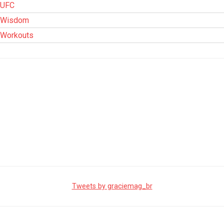
UFC
Wisdom
Workouts
Tweets by graciemag_br