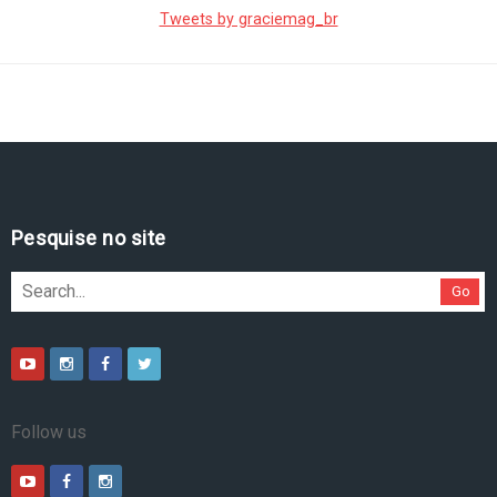
Tweets by graciemag_br
Pesquise no site
Go
Follow us