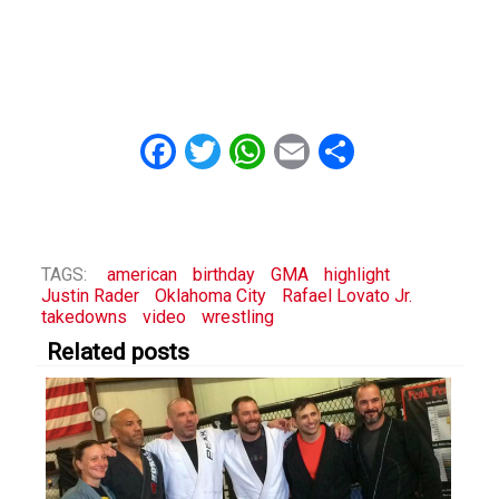
Facebook
Twitter
WhatsApp
Email
Share
TAGS:
american
birthday
GMA
highlight
Justin Rader
Oklahoma City
Rafael Lovato Jr.
takedowns
video
wrestling
Related posts