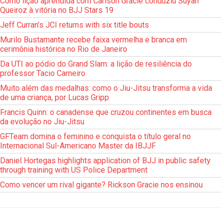
Como lição aprendida com Carlson Gracie conduziu Suyan
Queiroz à vitória no BJJ Stars 19
Jeff Curran’s JCI returns with six title bouts
Murilo Bustamante recebe faixa vermelha e branca em
cerimônia histórica no Rio de Janeiro
Da UTI ao pódio do Grand Slam: a lição de resiliência do
professor Tacio Carneiro
Muito além das medalhas: como o Jiu-Jitsu transforma a vida
de uma criança, por Lucas Gripp
Francis Quinn: o canadense que cruzou continentes em busca
da evolução no Jiu-Jitsu
GFTeam domina o feminino e conquista o título geral no
Internacional Sul-Americano Master da IBJJF
Daniel Hortegas highlights application of BJJ in public safety
through training with US Police Department
Como vencer um rival gigante? Rickson Gracie nos ensinou