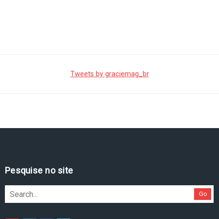
Tweets by graciemag_br
Pesquise no site
Go