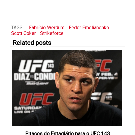
TAGS:
Fabrício Werdum
Fedor Emelianenko
Scott Coker
Strikeforce
Related posts
Pitacos do Estagiário para o UFC 143