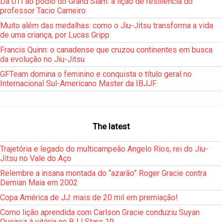
Da UTI ao pódio do Grand Slam: a lição de resiliência do
professor Tacio Carneiro
Muito além das medalhas: como o Jiu-Jitsu transforma a vida
de uma criança, por Lucas Gripp
Francis Quinn: o canadense que cruzou continentes em busca
da evolução no Jiu-Jitsu
GFTeam domina o feminino e conquista o título geral no
Internacional Sul-Americano Master da IBJJF
The latest
Trajetória e legado do multicampeão Angelo Rios, rei do Jiu-
Jitsu no Vale do Aço
Relembre a insana montada do “azarão” Roger Gracie contra
Demian Maia em 2002
Copa América de JJ: mais de 20 mil em premiação!
Como lição aprendida com Carlson Gracie conduziu Suyan
Queiroz à vitória no BJJ Stars 19