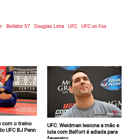
r
Bellator 57
Douglas Lima
UFC
UFC on Fox
u com o treino
UFC: Weidman lesiona a mão e
do UFC BJ Penn
luta com Belfort é adiada para
fevereiro