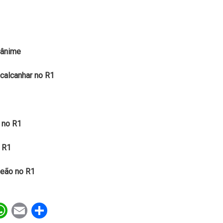
nânime
calcanhar no R1
 no R1
o R1
leão no R1
ebook
witter
WhatsApp
Email
Share