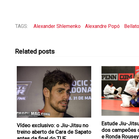
TAGS:
Alexander Shlemenko
Alexandre Popó
Bellato
Related posts
Estude Jiu-Jits
Vídeo exclusivo: o Jiu-Jitsu no
dos campeões 
treino aberto de Cara de Sapato
e Ronda Rousey
antes da final do TUF