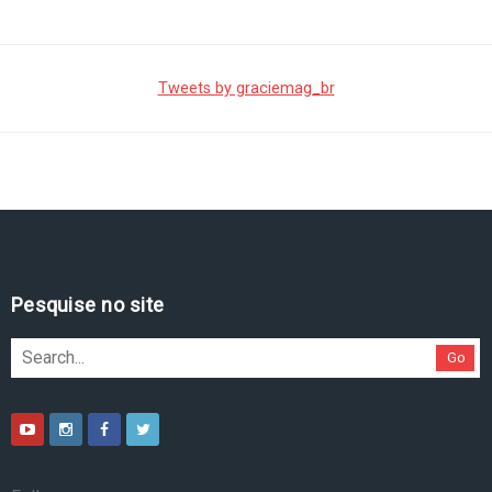
Tweets by graciemag_br
Pesquise no site
Go