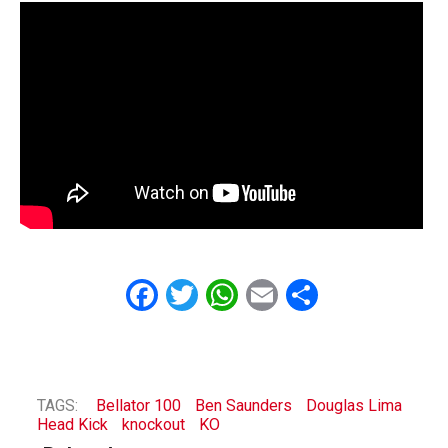
Facebook
Twitter
WhatsApp
Email
Share
TAGS:
Bellator 100
Ben Saunders
Douglas Lima
Head Kick
knockout
KO