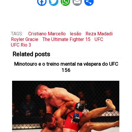
Facebook
Twitter
WhatsApp
Email
Share
TAGS:
Cristiano Marcello
lesão
Reza Madadi
Royler Gracie
The Ultimate Fighter 15
UFC
UFC Rio 3
Related posts
Minotouro e o treino mental na véspera do UFC
156