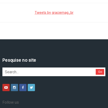
Tweets by graciemag_br
Pesquise no site
Go
Follow us