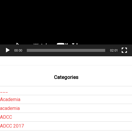
00:00
02:01
Categories
___
Academia
academia
ADCC
ADCC 2017