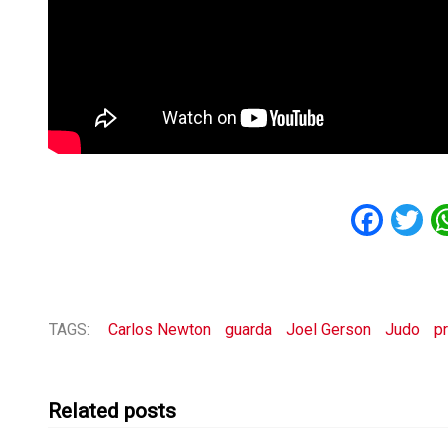
Fac
T
TAGS:
Carlos Newton
guarda
Joel Gerson
Judo
p
Related posts