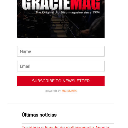
Últimas notícias
Trajetória e legado do multicampeão Angelo