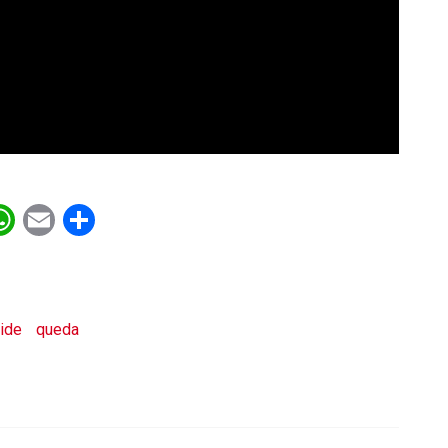
ebook
witter
WhatsApp
Email
Share
ride
queda