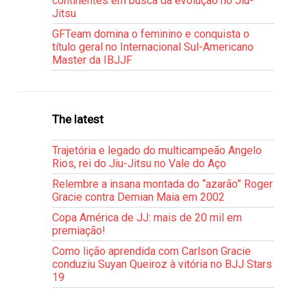
continentes em busca da evolução no Jiu-
Jitsu
GFTeam domina o feminino e conquista o
título geral no Internacional Sul-Americano
Master da IBJJF
The latest
Trajetória e legado do multicampeão Angelo
Rios, rei do Jiu-Jitsu no Vale do Aço
Relembre a insana montada do “azarão” Roger
Gracie contra Demian Maia em 2002
Copa América de JJ: mais de 20 mil em
premiação!
Como lição aprendida com Carlson Gracie
conduziu Suyan Queiroz à vitória no BJJ Stars
19