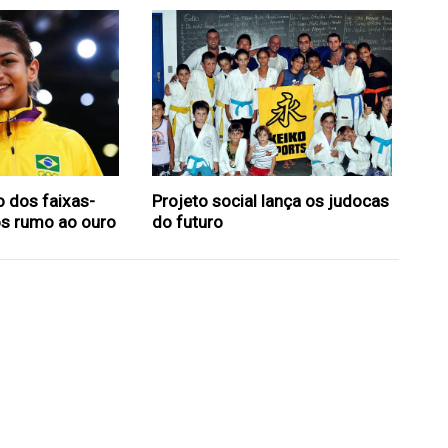
 dos faixas-
Projeto social lança os judocas
ros rumo ao ouro
do futuro