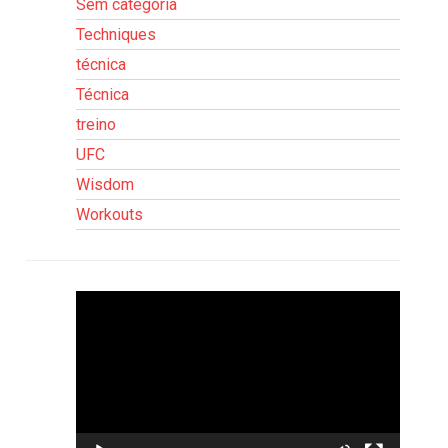
Sem categoria
Techniques
técnica
Técnica
treino
UFC
Wisdom
Workouts
Tocador
de
vídeo