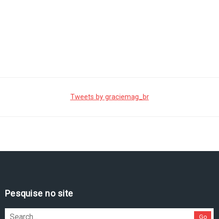
Tweets by graciemag_br
Pesquise no site
Go