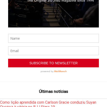
Últimas notícias
Como lição aprendida com Carlson Gracie conduziu Suyan
Queiroz à vitória no BJJ Stars 19