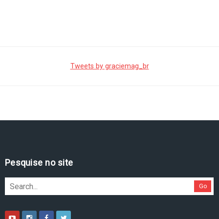
Tweets by graciemag_br
Pesquise no site
Go