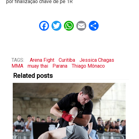
por finalização chave de pé 1R
Facebook
Twitter
WhatsApp
Email
Share
TAGS:
Arena Fight
Curitiba
Jessica Chagas
MMA
muay thai
Parana
Thiago Mônaco
Related posts