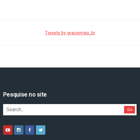
Tweets by graciemag_br
Pesquise no site
Go