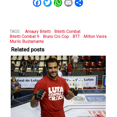
Facebook
Twitter
WhatsApp
Email
Share
TAGS:
Amaury Bitetti
Bitetti Combat
Bitetti Combat 9
Bruno Cro Cop
BTT
Milton Vieira
Murilo Bustamante
Related posts