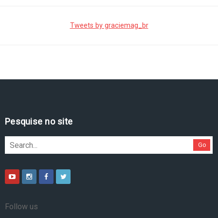
Tweets by graciemag_br
Pesquise no site
Go
Follow us