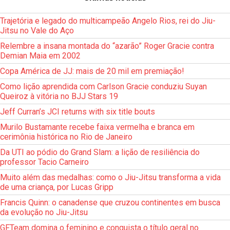
Trajetória e legado do multicampeão Angelo Rios, rei do Jiu-
Jitsu no Vale do Aço
Relembre a insana montada do “azarão” Roger Gracie contra
Demian Maia em 2002
Copa América de JJ: mais de 20 mil em premiação!
Como lição aprendida com Carlson Gracie conduziu Suyan
Queiroz à vitória no BJJ Stars 19
Jeff Curran’s JCI returns with six title bouts
Murilo Bustamante recebe faixa vermelha e branca em
cerimônia histórica no Rio de Janeiro
Da UTI ao pódio do Grand Slam: a lição de resiliência do
professor Tacio Carneiro
Muito além das medalhas: como o Jiu-Jitsu transforma a vida
de uma criança, por Lucas Gripp
Francis Quinn: o canadense que cruzou continentes em busca
da evolução no Jiu-Jitsu
GFTeam domina o feminino e conquista o título geral no