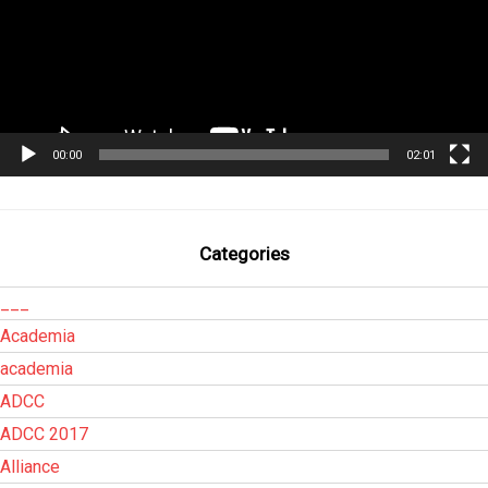
00:00
02:01
Categories
___
Academia
academia
ADCC
ADCC 2017
Alliance