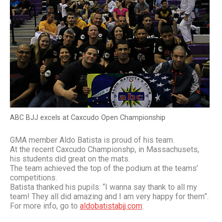
ABC BJJ excels at Caxcudo Open Championship
GMA member Aldo Batista is proud of his team.
At the recent Caxcudo Championshp, in Massachusets,
his students did great on the mats.
The team achieved the top of the podium at the teams’
competitions.
Batista thanked his pupils: “I wanna say thank to all my
team! They all did amazing and I am very happy for them”.
For more info, go to
aldobatistabjj.com
.