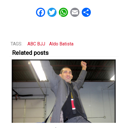
Facebook
Twitter
WhatsApp
Email
Share
TAGS:
ABC BJJ
Aldo Batista
Related posts