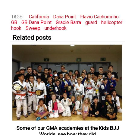
TAGS:
California
Dana Point
Flavio Cachorrinho
GB
GB Dana Point
Gracie Barra
guard
helicopter
hook
Sweep
underhook
Related posts
Some of our GMA academies at the Kids BJJ
Worlds, see how they did