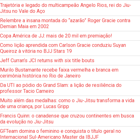
Trajetória e legado do multicampeão Angelo Rios, rei do Jiu-
Jitsu no Vale do Aço
Relembre a insana montada do “azarão” Roger Gracie contra
Demian Maia em 2002
Copa América de JJ: mais de 20 mil em premiação!
Como lição aprendida com Carlson Gracie conduziu Suyan
Queiroz à vitória no BJJ Stars 19
Jeff Curran’s JCI returns with six title bouts
Murilo Bustamante recebe faixa vermelha e branca em
cerimônia histórica no Rio de Janeiro
Da UTI ao pódio do Grand Slam: a lição de resiliência do
professor Tacio Carneiro
Muito além das medalhas: como o Jiu-Jitsu transforma a vida
de uma criança, por Lucas Gripp
Francis Quinn: o canadense que cruzou continentes em busca
da evolução no Jiu-Jitsu
GFTeam domina o feminino e conquista o título geral no
Internacional Sul-Americano Master da IBJJF