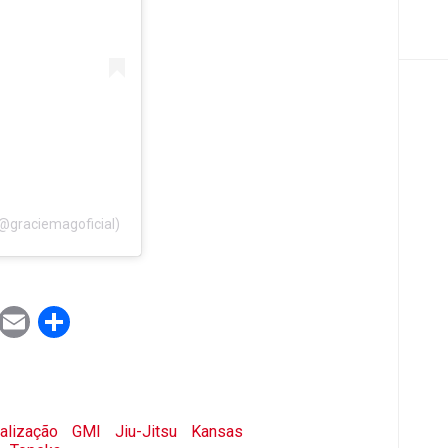
(@graciemagoficial)
ook
tter
WhatsApp
Email
Share
nalização
GMI
Jiu-Jitsu
Kansas