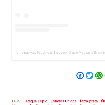
Uma publicação compartilhada por Gracie Magazine Brasil 
Faceb
Twi
TAGS:
Ataque Duplo
Estados Unidos
faixa-preta
fi