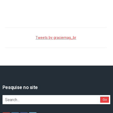
Tweets by graciemag_br
Pesquise no site
Go