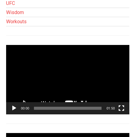
UFC
Wisdom
Workouts
Tocador
de
vídeo
00:00
01:50
Tocador