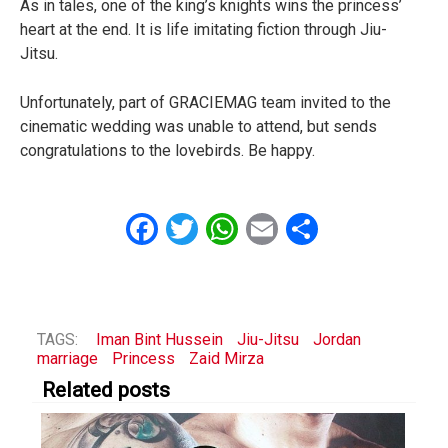
As in tales, one of the king’s knights wins the princess’
heart at the end. It is life imitating fiction through Jiu-
Jitsu.
Unfortunately, part of GRACIEMAG team invited to the
cinematic wedding was unable to attend, but sends
congratulations to the lovebirds. Be happy.
Facebook
Twitter
WhatsApp
Email
Share
TAGS:
Iman Bint Hussein
Jiu-Jitsu
Jordan
marriage
Princess
Zaid Mirza
Related posts