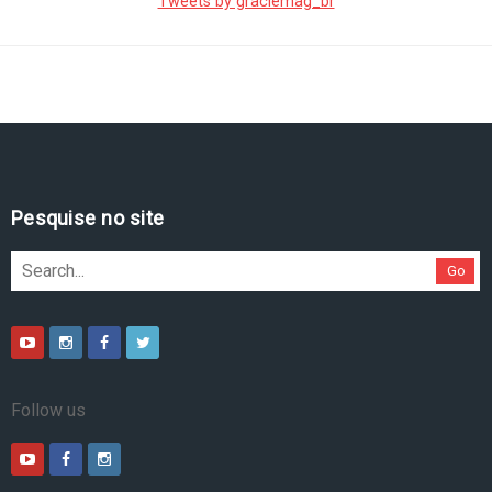
Tweets by graciemag_br
Pesquise no site
Go
Follow us