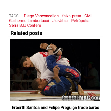
TAGS:
Diego Vasconcellos
faixa-preta
GMI
Guilherme Lambertucci
Jiu-Jitsu
Petrópolis
Serra BJJ Confere
Related posts
Erberth Santos and Felipe Preguiça trade barbs