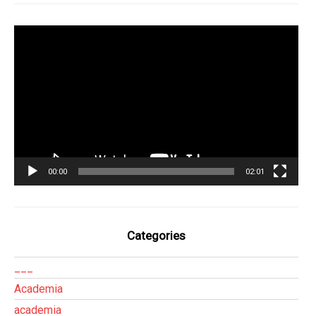
Tocador
de
vídeo
00:00
02:01
Categories
___
Academia
academia