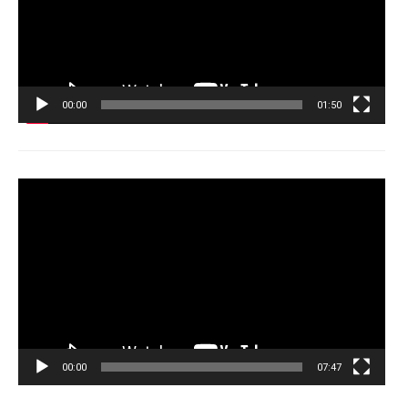
00:00
01:50
Tocador
de
vídeo
00:00
07:47