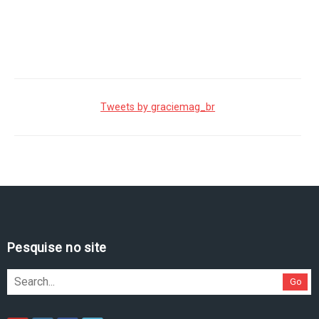
Tweets by graciemag_br
Pesquise no site
Go