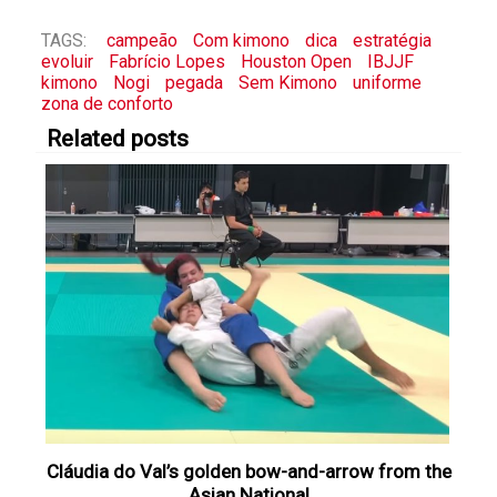
TAGS:
campeão
Com kimono
dica
estratégia
evoluir
Fabrício Lopes
Houston Open
IBJJF
kimono
Nogi
pegada
Sem Kimono
uniforme
zona de conforto
Related posts
Cláudia do Val’s golden bow-and-arrow from the
Asian National