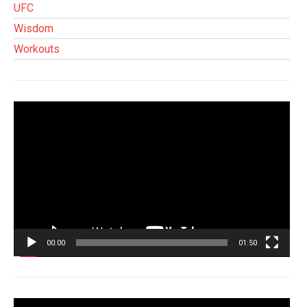
UFC
Wisdom
Workouts
Tocador
de
vídeo
00:00
01:50
Tocador