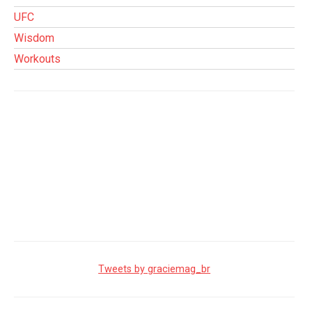
UFC
Wisdom
Workouts
Tweets by graciemag_br