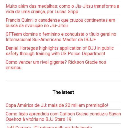
Muito além das medalhas: como o Jiu-Jitsu transforma a
vida de uma criança, por Lucas Gripp
Francis Quinn: o canadense que cruzou continentes em
busca da evolução no Jiu-Jitsu
GFTeam domina o feminino e conquista o título geral no
Internacional Sul-Americano Master da IBJJF
Daniel Hortegas highlights application of BJJ in public
safety through training with US Police Department
Como vencer um rival gigante? Rickson Gracie nos
ensinou
The latest
Copa América de JJ: mais de 20 mil em premiação!
Como lição aprendida com Carlson Gracie conduziu Suyan
Queiroz à vitória no BJJ Stars 19
Jeff Curran’s JCI returns with six title bouts