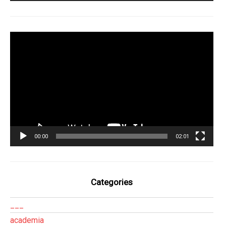
Tocador
de
vídeo
00:00
02:01
Categories
___
academia