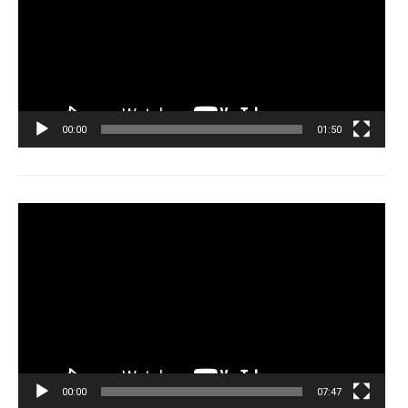
00:00
01:50
Tocador
de
vídeo
00:00
07:47