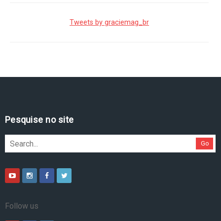
Tweets by graciemag_br
Pesquise no site
Go
Follow us