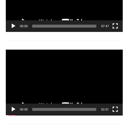
00:00
07:47
Tocador
de
vídeo
00:00
02:01