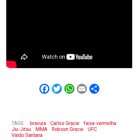
Facebook
Twitter
WhatsApp
Email
Share
TAGS:
bravura
Carlos Gracie
faixa-vermelha
Jiu-Jitsu
MMA
Robson Gracie
UFC
Valdo Santana