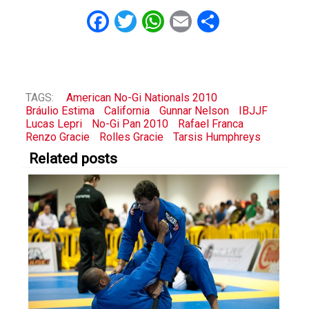
Facebook
Twitter
WhatsApp
Email
Share
TAGS:
American No-Gi Nationals 2010
Bráulio Estima
California
Gunnar Nelson
IBJJF
Lucas Lepri
No-Gi Pan 2010
Rafael Franca
Renzo Gracie
Rolles Gracie
Tarsis Humphreys
Related posts