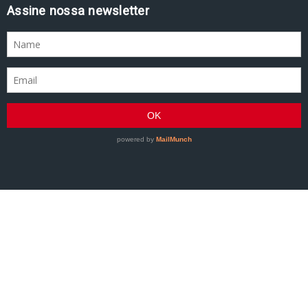
Assine nossa newsletter
GRACIEMAG - Uma revista a serviço do Jiu-Jitsu
©2007–Presente GRACIEMAG. Todos os direitos
reservados.