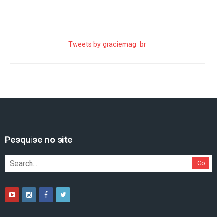
Tweets by graciemag_br
Pesquise no site
Go