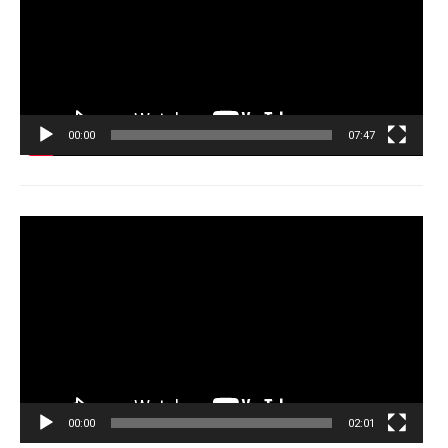
00:00
07:47
Tocador
de
vídeo
00:00
02:01