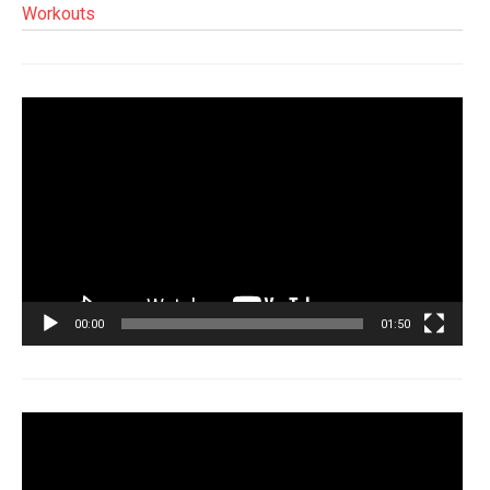
Workouts
Tocador
de
vídeo
00:00
01:50
Tocador
de
vídeo