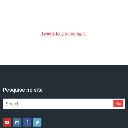
Tweets by graciemag_br
Pesquise no site
Go