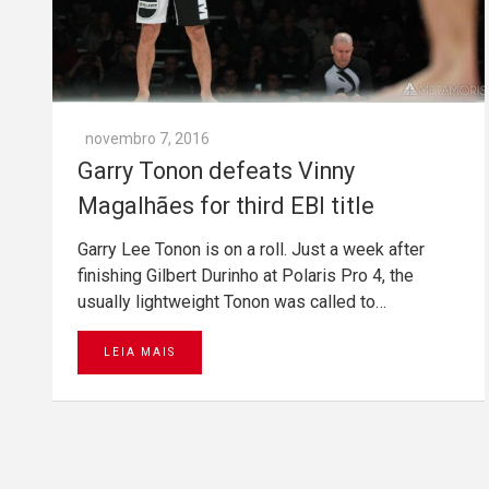
novembro 7, 2016
Garry Tonon defeats Vinny
Magalhães for third EBI title
Garry Lee Tonon is on a roll. Just a week after
finishing Gilbert Durinho at Polaris Pro 4, the
usually lightweight Tonon was called to…
LEIA MAIS