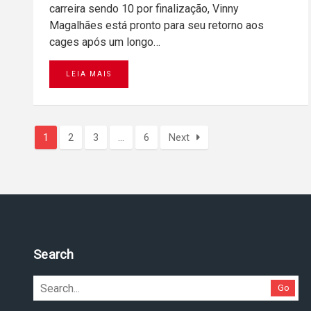
carreira sendo 10 por finalização, Vinny
Magalhães está pronto para seu retorno aos
cages após um longo…
LEIA MAIS
1
2
3
…
6
Next
Pesquise no site
Go