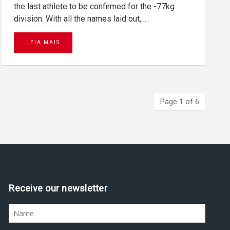
the last athlete to be confirmed for the -77kg
division. With all the names laid out,…
LEIA MAIS
Page 1 of 6
Assine nossa newsletter