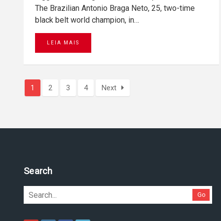
The Brazilian Antonio Braga Neto, 25, two-time
black belt world champion, in…
LEIA MAIS
1
2
3
4
Next
Pesquise no site
Go