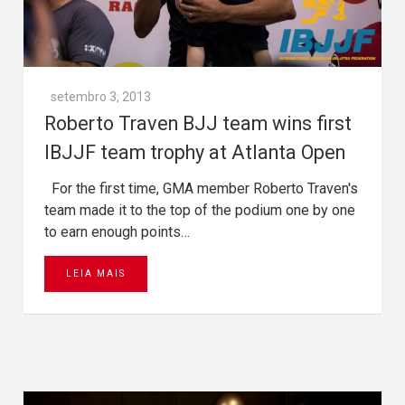
setembro 3, 2013
Roberto Traven BJJ team wins first
IBJJF team trophy at Atlanta Open
For the first time, GMA member Roberto Traven's
team made it to the top of the podium one by one
to earn enough points…
LEIA MAIS