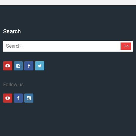
Pesquise no site
Go
Follow us