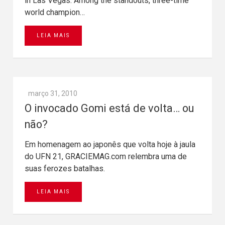
in Las Vegas. Among the standouts, three-time
world champion…
LEIA MAIS
março 31, 2010
O invocado Gomi está de volta… ou
não?
Em homenagem ao japonês que volta hoje à jaula
do UFN 21, GRACIEMAG.com relembra uma de
suas ferozes batalhas.
LEIA MAIS