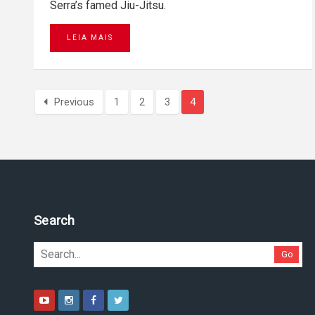
Serra’s famed Jiu-Jitsu.
LEIA MAIS
Previous
1
2
3
4
Pesquise no site
Go