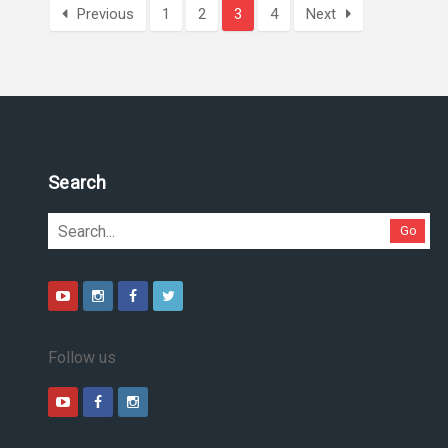
Previous
1
2
3
4
Next
Pesquise no site
Go
Follow us