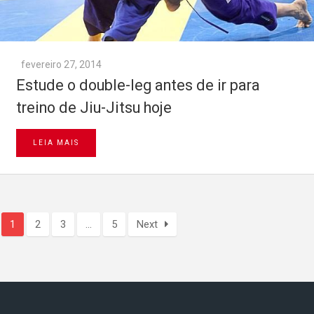
fevereiro 27, 2014
Estude o double-leg antes de ir para
treino de Jiu-Jitsu hoje
LEIA MAIS
1
2
3
…
5
Next