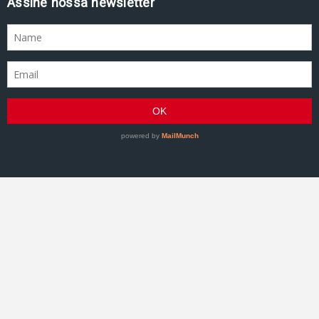
Assine nossa newsletter
GRACIEMAG - Uma revista a serviço do Jiu-Jitsu
©2007–Presente GRACIEMAG. Todos os direitos
reservados.