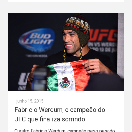
junho 15, 2015
Fabricio Werdum, o campeão do
UFC que finaliza sorrindo
O astro Fabricio Werdum, campeão peso pesado