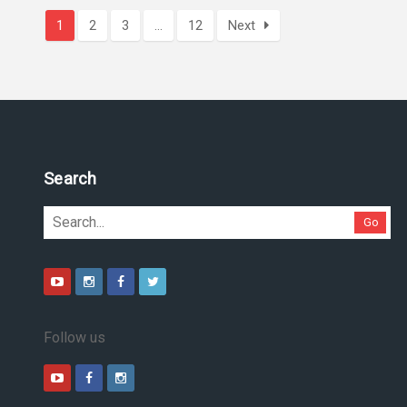
1
2
3
…
12
Next
Pesquise no site
Go
Follow us