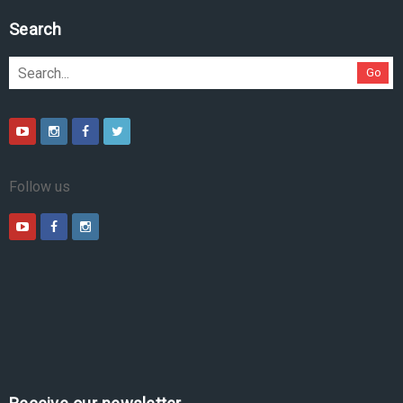
Pesquise no site
Go
Follow us